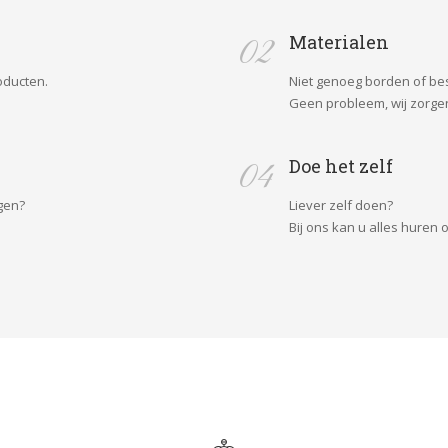
02
Materialen
oducten.
Niet genoeg borden of be
 Geen probleem, wij zorgen
04
Doe het zelf
lgen?
Liever zelf doen?
 Bij ons kan u alles huren