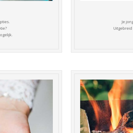
pties.
Je jon
tie?
 Uitgebreid
ogelijk.