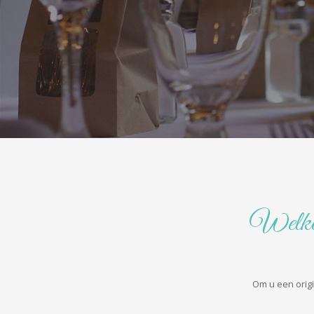
Welko
 Om u een ​​or