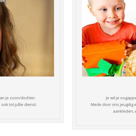
an je zoon/dochter.
Je wil je oogapp
ook tot jullie dienst.
 Mede door ons jeugdig e
aankleden, w