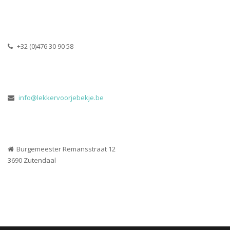
 +32 (0)476 30 90 58
 
info@lekkervoorjebekje.be
Burgemeester Remansstraat 12
 3690 Zutendaal