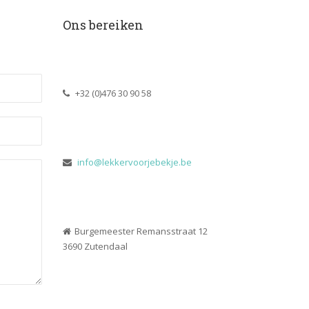
Ons bereiken
 +32 (0)476 30 90 58
 
info@lekkervoorjebekje.be
Burgemeester Remansstraat 12
 3690 Zutendaal