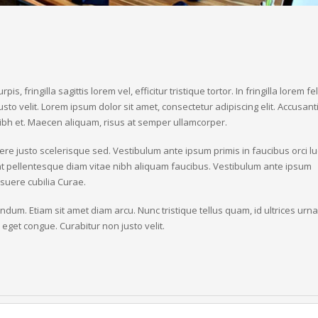
, fringilla sagittis lorem vel, efficitur tristique tortor. In fringilla lorem feli
sto velit. Lorem ipsum dolor sit amet, consectetur adipiscing elit. Accusant
nibh et. Maecen aliquam, risus at semper ullamcorper.
re justo scelerisque sed. Vestibulum ante ipsum primis in faucibus orci lu
nt pellentesque diam vitae nibh aliquam faucibus. Vestibulum ante ipsum 
posuere cubilia Curae.
um. Etiam sit amet diam arcu. Nunc tristique tellus quam, id ultrices urna 
get congue. Curabitur non justo velit.