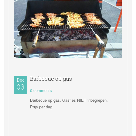
Barbecue op ga
Dec
03 
0 comments 
Barbecue op gas. Gasfles NIET inbegrepen.
 Prijs per dag.