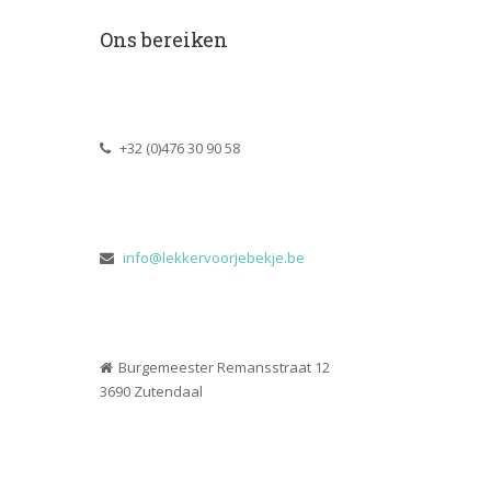
Ons bereiken
 +32 (0)476 30 90 58
 
info@lekkervoorjebekje.be
Burgemeester Remansstraat 12
 3690 Zutendaal