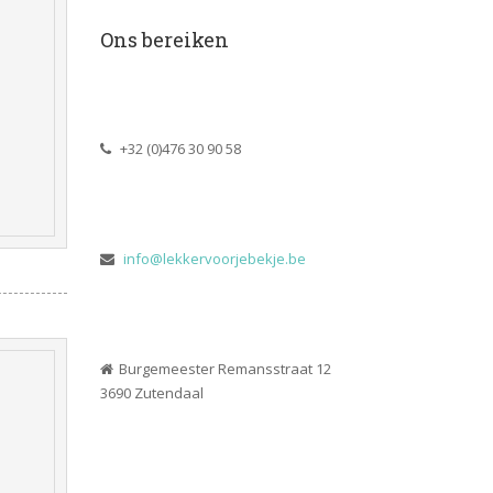
Ons bereiken
 +32 (0)476 30 90 58
 
info@lekkervoorjebekje.be
Burgemeester Remansstraat 12
 3690 Zutendaal